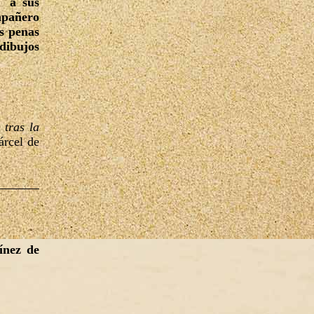
s a sus
ompañero
s penas
 dibujos
 tras la
árcel de
ínez de