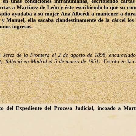
 en unas condiciones infrahumanas, escribiendo carta
 cartas a Martínez de León y éste escribiendo lo que su c
esidio ayudaba a su mujer Ana Alberdi a mantener a dura
 y Manuel, ella sacaba clandestinamente de la cárcel los
unos ingresos.
 Jerez de la Frontera el 2 de agosto de 1898, encarcelado
0, falleció en Madrid el 5 de marzo de 1951.
Escrita en la c
o del Expediente del Proceso Judicial, incoado a Mart