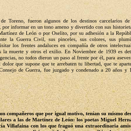
 de Toreno, fueron algunos de los destinos carcelarios d
, por informar en un tono ameno y divertido con sus historiet
Martínez de León o por Oselito, por su adhesión a la Repúbl
nte la Guerra Civil, sus pinceles, sus colores, sus plumi
 visitar los frentes andaluces en compañía de otros intelectua
os la muerte y otros el exilio. En Noviembre de 1939 es de
gencias, no todos dieron un paso al frente por él, para asever
l dolor que supone que te arrebaten tu libertad, que te apart
n Consejo de Guerra, fue juzgado y condenado a 20 años y 
con compañeros que por igual motivo, tenían su mismo des
ilares a las de Martínez de León: los poetas Miguel Hern
 Villafaina con los que fraguó una extraordinaria amist