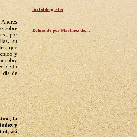
Su bibliografía
e Andrés
as sobre
Belmonte por Martínez de....
ica, por
llas, su
les, que
tenido y
ar sobre
en de tu
1 día de
tino, la
ández y
ad, así