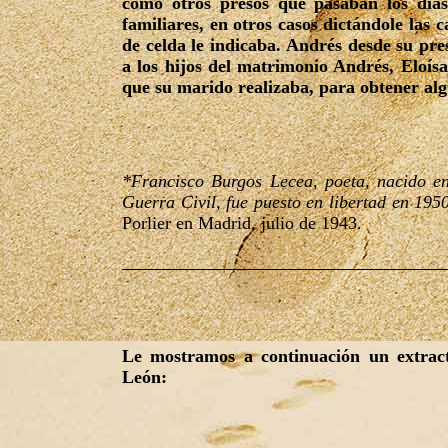
como otros presos que pasaban los días
familiares, en otros casos dictándole las
de celda le indicaba. Andrés desde su pr
a los hijos del matrimonio Andrés, Eloísa
que su marido realizaba, para obtener alg
*Francisco Burgos Lecea, poeta, nacido en
Guerra Civil, fue puesto en libertad en 195
Porlier en Madrid, julio de 1943.
Le mostramos a continuación un extract
León: